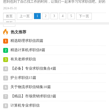
想到也到了自己找工作的时间，让我们一起来学习写求职信吧。好的
求职信都具备一些什么特点呢？下面是小编整理的学生求...
2024-05-31
1
2
3
4
5
首页
上一页
下一页
尾页
热文推荐
精选助理求职信四篇
1
精选计算机求职信8篇
2
有关老师求职信
3
【必备】专业求职信集合4篇
4
护士求职信15篇
5
关于物流求职信锦集10篇
6
【精品】市场营销求职信3篇
7
计算机专业求职信
8