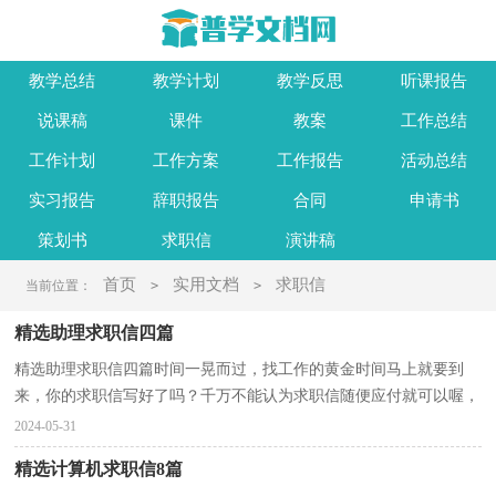
教学总结
教学计划
教学反思
听课报告
说课稿
课件
教案
工作总结
工作计划
工作方案
工作报告
活动总结
实习报告
辞职报告
合同
申请书
策划书
求职信
演讲稿
首页
实用文档
求职信
当前位置：
>
>
精选助理求职信四篇
精选助理求职信四篇时间一晃而过，找工作的黄金时间马上就要到
来，你的求职信写好了吗？千万不能认为求职信随便应付就可以喔，
以下是小编整理的助理求职信4篇，欢迎阅读，希望大家能够...
2024-05-31
精选计算机求职信8篇