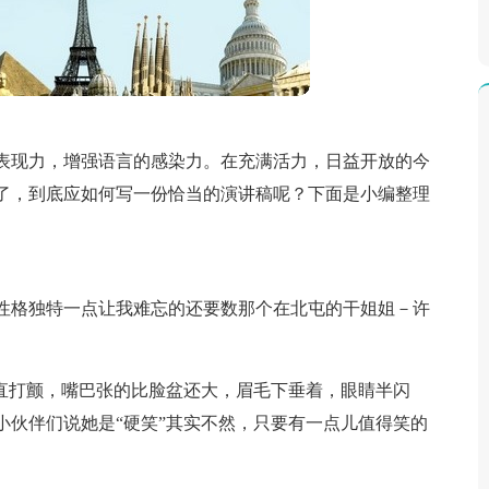
表现力，增强语言的感染力。在充满活力，日益开放的今
了，到底应如何写一份恰当的演讲稿呢？下面是小编整理
。
性格独特一点让我难忘的还要数那个在北屯的干姐姐－许
蛋直打颤，嘴巴张的比脸盆还大，眉毛下垂着，眼睛半闪
小伙伴们说她是“硬笑”其实不然，只要有一点儿值得笑的