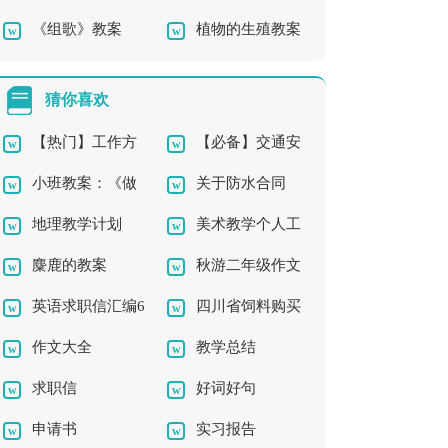
《组歌》教案
植物的生殖教案
7》中班教案
案
设计
猜你喜欢
【热门】工作方
【必备】交通安
小班教案：《做
关于防水合同
案模板集锦6篇
全的演讲稿3篇
地理教学计划
美术教学个人工
客》
麋鹿的教案
秋游二年级作文
作总结
英语求职信汇编6
四川省饲料购买
作文大全
教学总结
篇
合同书
求职信
好词好句
申请书
实习报告