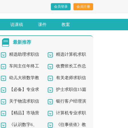
会员登录
会员注册
说课稿
课件
教案
最新推荐
精选助理求职信
精选计算机求职
车间主任年终工
收费班长工作总
四篇
信8篇
幼儿大班数学教
有关老师求职信
作总结
结
【必备】专业求
护士求职信15篇
案《排队》
关于物流求职信
银行客户经理演
职信集合4篇
【精品】市场营
计算机专业求职
锦集10篇
讲稿
《认识数字6、
《往事依依》教
销求职信3篇
信